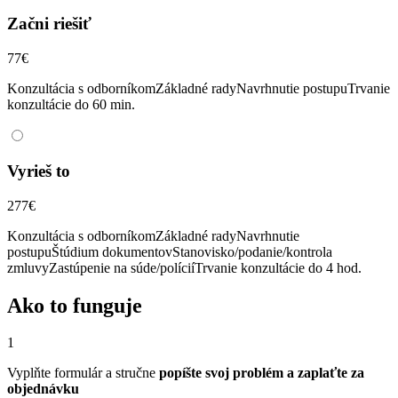
Začni riešiť
77
€
Konzultácia s odborníkom
Základné rady
Navrhnutie postupu
Trvanie
konzultácie do 60 min.
Vyrieš to
277
€
Konzultácia s odborníkom
Základné rady
Navrhnutie
postupu
Štúdium dokumentov
Stanovisko/podanie/kontrola
zmluvy
Zastúpenie na súde/polícií
Trvanie konzultácie do 4 hod.
Ako to funguje
1
Vyplňte formulár a stručne
popíšte svoj problém a zaplaťte za
objednávku