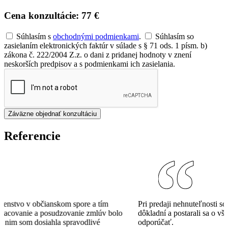
Cena konzultácie:
77 €
Súhlasím s
obchodnými podmienkami
.
Súhlasím so
zasielaním elektronických faktúr v súlade s § 71 ods. 1 písm. b)
zákona č. 222/2004 Z.z. o dani z pridanej hodnoty v znení
neskorších predpisov a s podmienkami ich zasielania.
Záväzne objednať konzultáciu
Referencie
Potrebovala som právne poradenstvo v občianskom spore a tím
právnikov ma nesklamal. Vypracovanie a posudzovanie zmlúv bolo
rýchle a profesionálne. Vďaka nim som dosiahla spravodlivé